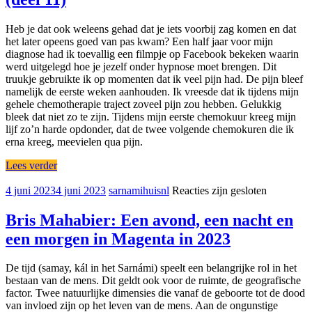
Heb je dat ook weleens gehad dat je iets voorbij zag komen en dat
het later opeens goed van pas kwam? Een half jaar voor mijn
diagnose had ik toevallig een filmpje op Facebook bekeken waarin
werd uitgelegd hoe je jezelf onder hypnose moet brengen. Dit
truukje gebruikte ik op momenten dat ik veel pijn had. De pijn bleef
namelijk de eerste weken aanhouden. Ik vreesde dat ik tijdens mijn
gehele chemotherapie traject zoveel pijn zou hebben. Gelukkig
bleek dat niet zo te zijn. Tijdens mijn eerste chemokuur kreeg mijn
lijf zo’n harde opdonder, dat de twee volgende chemokuren die ik
erna kreeg, meevielen qua pijn.
Lees verder
4 juni 2023
4 juni 2023
sarnamihuisnl
Reacties zijn gesloten
Bris Mahabier: Een avond, een nacht en
een morgen in Magenta in 2023
De tijd (samay, kál in het Sarnámi) speelt een belangrijke rol in het
bestaan van de mens. Dit geldt ook voor de ruimte, de geografische
factor. Twee natuurlijke dimensies die vanaf de geboorte tot de dood
van invloed zijn op het leven van de mens. Aan de ongunstige