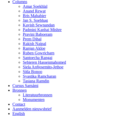
Columns
Amar Soekhlal
Anand Rewat
Bris Mahabier
Jan S. Soebhag
Kavish Sewnandan
Padmini Kanhai Mishre
Pravini Baboeram
Prem Dihal
Rakish Naipal
Ranjan Akloe
Ruben Gowricharn
Santoecha Rangai
Sebieren Hassenmahomed
Siela Ardjosemito-Jethoe
Sitla Bonoo
Svastika Ramcharan
Tasiana Ramdin
Cursus Sarnámi
Bronnen
Literatuurbronnen
Monumenten
Contact
Aanmelden nieuwsbrief
English