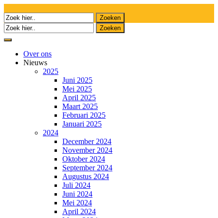
Meteen
naar
De online community voor de Hindostaanse identiteit
de
Sarnamihuis
inhoud
Over ons
Nieuws
2025
Juni 2025
Mei 2025
April 2025
Maart 2025
Februari 2025
Januari 2025
2024
December 2024
November 2024
Oktober 2024
September 2024
Augustus 2024
Juli 2024
Juni 2024
Mei 2024
April 2024