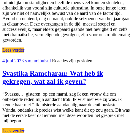
ruimtelijke omstandigheden heeft de mens veel kunnen sleutelen,
afhankelijk van vooral zijn culturele uitrusting. In onze jonge jaren
zijn we niet of nauwelijks bewust van de aard van de factor tijd.
Avond en ochtend, dag en nacht, ook de seizoenen van het jaar gaan
in elkaar over. Deze overgangen in de tijd, meestal soepel en
successievelijk, maar elders gepaard gaande met hevigheid en zelfs
met dramatische, vernietigende gevolgen, zijn voor ons routinematig
geworden.
Lees verder
4 juni 2023
sarnamihuisnl
Reacties zijn gesloten
Svastika Ramcharan: Wat heb ik
gekregen, wat zal ik geven?
“Svassss…, gisteren, op een marni, zag ik een vrouw die om
onbekende reden mijn aandacht trok. Ik wist niet wie zij was, ik
kende haar niet.” Ik luisterde aandachtig naar de enthousiaste
Vrinda, ondanks ik precies wist welke kant dit op zou gaan. Dit was
niet de eerste keer dat iemand met deze woorden het gesprek met
mij begon.
Lees verder